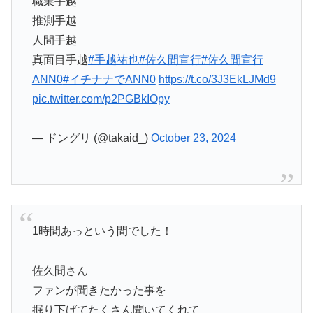
職業手越
推測手越
人間手越
真面目手越
#手越祐也
#佐久間宣行
#佐久間宣行
ANN0
#イチナナでANN0
https://t.co/3J3EkLJMd9
pic.twitter.com/p2PGBkIOpy
— ドングリ (@takaid_)
October 23, 2024
1時間あっという間でした！
佐久間さん
ファンが聞きたかった事を
掘り下げてたくさん聞いてくれて