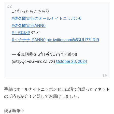
17 行ったらこちら👇
#佐久間宣行のオールナイトニッポン0
#佐久間宣行ANN0
#手越祐也
🩷📌
#イチナナでANN0
pic.twitter.com/WGULP7LRl9
— 🥀真阿夢🍑 🔗H🍯NEYYY🔗🐝✨‼️
(@1yQcFdGFmdZZl7X)
October 23, 2024
手越はオールナイトニッポンゼロ出演で何語った？ネット
の反応も紹介！と題してお届けしました。
続き執筆中