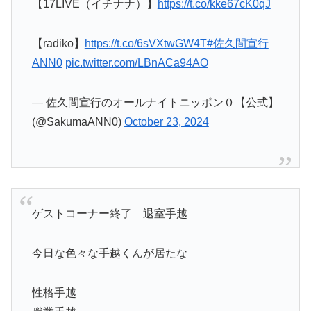
【17LIVE（イチナナ）】
https://t.co/kke67cK0qJ
【radiko】
https://t.co/6sVXtwGW4T
#佐久間宣行
ANN0
pic.twitter.com/LBnACa94AO
— 佐久間宣行のオールナイトニッポン０【公式】
(@SakumaANN0)
October 23, 2024
ゲストコーナー終了 退室手越
今日な色々な手越くんが居たな
性格手越